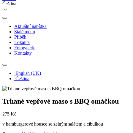
Čeština
Aktuální nabídka
Stálé menu
Příběh
Lokalita
Fotogalerie
Kontakty
English (UK)
Čeština
Trhané vepřové maso s BBQ omáčkou
275 Kč
v hamburgerové housce se zelným salátem a cibulkou