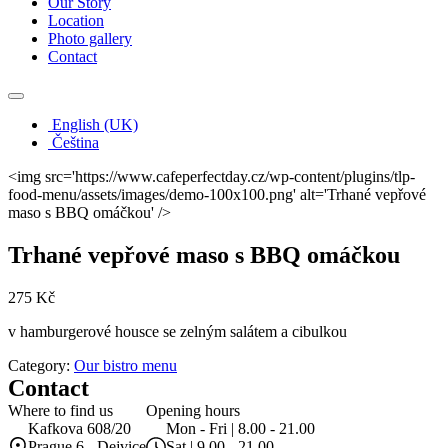
Our Story
Location
Photo gallery
Contact
English (UK)
Čeština
<img src='https://www.cafeperfectday.cz/wp-content/plugins/tlp-
food-menu/assets/images/demo-100x100.png' alt='Trhané vepřové
maso s BBQ omáčkou' />
Trhané vepřové maso s BBQ omáčkou
275 Kč
v hamburgerové housce se zelným salátem a cibulkou
Category:
Our bistro menu
Contact
Where to find us
Opening hours
Kafkova 608/20
Mon - Fri | 8.00 - 21.00
Prague 6 - Dejvice
Sat | 9.00 - 21.00