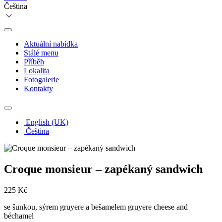
Čeština
Aktuální nabídka
Stálé menu
Příběh
Lokalita
Fotogalerie
Kontakty
English (UK)
Čeština
Croque monsieur – zapékaný sandwich
225 Kč
se šunkou, sýrem gruyere a bešamelem gruyere cheese and
béchamel