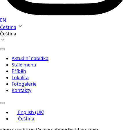
EN
Čeština
Čeština
Aktuální nabídka
Stálé menu
Příběh
Lokalita
Fotogalerie
Kontakty
English (UK)
Čeština
<img src='https://www.cafeperfectday.cz/wp-