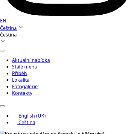
EN
Čeština
Čeština
Aktuální nabídka
Stálé menu
Příběh
Lokalita
Fotogalerie
Kontakty
English (UK)
Čeština