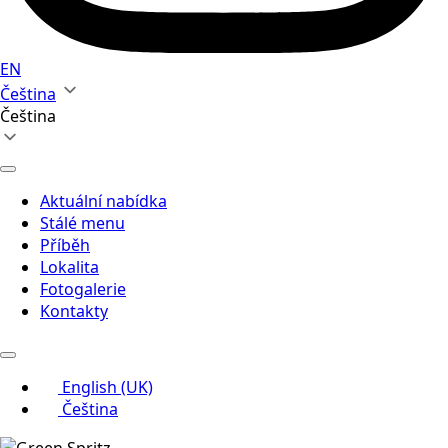
EN
Čeština
Čeština
Aktuální nabídka
Stálé menu
Příběh
Lokalita
Fotogalerie
Kontakty
English (UK)
Čeština