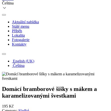
Čeština
Aktuální nabídka
Stálé menu
Příběh
Lokalita
Fotogalerie
Kontakty
English (UK)
Čeština
Domácí bramborové šišky s mákem a
karamelizovanými švestkami
195 Kč
Category:
Sladké