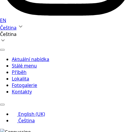
EN
Čeština
Čeština
Aktuální nabídka
Stálé menu
Příběh
Lokalita
Fotogalerie
Kontakty
English (UK)
Čeština