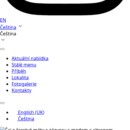
EN
Čeština
Čeština
Aktuální nabídka
Stálé menu
Příběh
Lokalita
Fotogalerie
Kontakty
English (UK)
Čeština