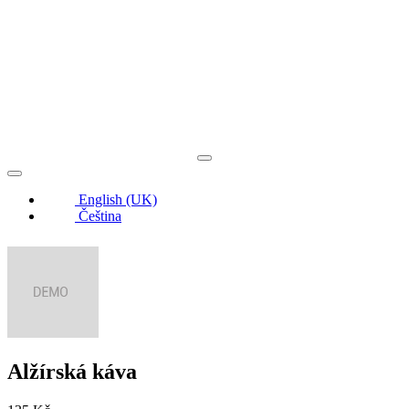
English (UK)
Čeština
Alžírská káva