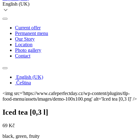
English (UK)
Current offer
Permanent menu
Our Story
Location
Photo gallery
Contact
English (UK)
Čeština
<img src='https://www.cafeperfectday.cz/wp-content/plugins/tlp-
food-menu/assets/images/demo-100x100.png' alt='Iced tea
[0,3 l]
' />
Iced tea
[0,3 l]
69 Kč
black, green, fruity