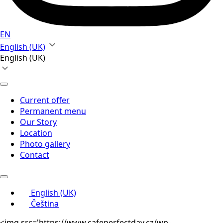
EN
English (UK)
English (UK)
Current offer
Permanent menu
Our Story
Location
Photo gallery
Contact
English (UK)
Čeština
<img src='https://www.cafeperfectday.cz/wp-