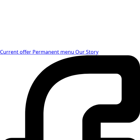
Current offer
Permanent menu
Our Story